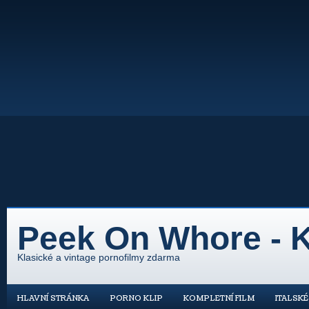
Peek On Whore - K
Klasické a vintage pornofilmy zdarma
HLAVNÍ STRÁNKA
PORNO KLIP
KOMPLETNÍ FILM
ITALSK