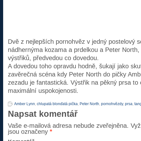
Dvě z nejlepších pornohvěz v jedný postelový 
nádhernýma kozama a prdelkou a Peter North, 
výstřiků, předvedou co dovedou.
A dovedou toho opravdu hodně, šukají jako skut
zavěrečná scéna kdy Peter North do pičky Ambe
zezadu je fantastická. Výstřik na pěkný prsa to c
maximální uspokojenosti.
Amber Lynn
,
chlupatá blonďatá pička
,
Peter North
,
pornohvězdy
,
prsa
,
tan
Napsat komentář
Vaše e-mailová adresa nebude zveřejněna.
Vyž
jsou označeny
*