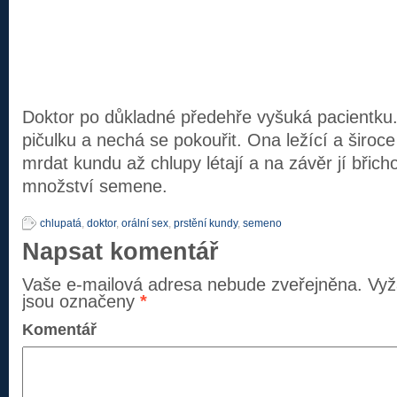
Doktor po důkladné předehře vyšuká pacientku. 
pičulku a nechá se pokouřit. Ona ležící a široc
mrdat kundu až chlupy létají a na závěr jí břich
množství semene.
chlupatá
,
doktor
,
orální sex
,
prstění kundy
,
semeno
Napsat komentář
Vaše e-mailová adresa nebude zveřejněna.
Vyž
jsou označeny
*
Komentář