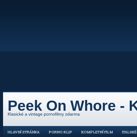
Peek On Whore - K
Klasické a vintage pornofilmy zdarma
HLAVNÍ STRÁNKA
PORNO KLIP
KOMPLETNÍ FILM
ITALSK