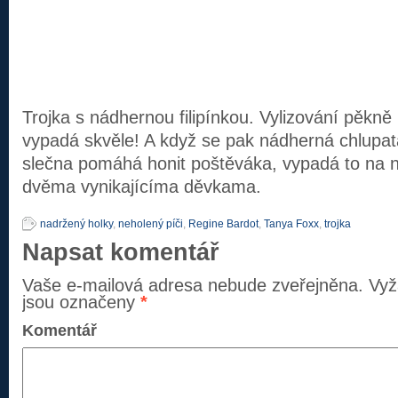
Trojka s nádhernou filipínkou. Vylizování pěkn
vypadá skvěle! A když se pak nádherná chlupat
slečna pomáhá honit poštěváka, vypadá to na 
dvěma vynikajícíma děvkama.
nadržený holky
,
neholený píči
,
Regine Bardot
,
Tanya Foxx
,
trojka
Napsat komentář
Vaše e-mailová adresa nebude zveřejněna.
Vyž
jsou označeny
*
Komentář