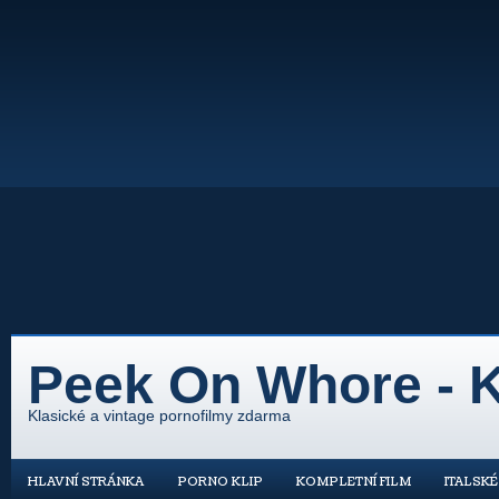
Peek On Whore - K
Klasické a vintage pornofilmy zdarma
HLAVNÍ STRÁNKA
PORNO KLIP
KOMPLETNÍ FILM
ITALSK