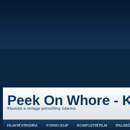
Peek On Whore - K
Klasické a vintage pornofilmy zdarma
HLAVNÍ STRÁNKA
PORNO KLIP
KOMPLETNÍ FILM
ITALSK