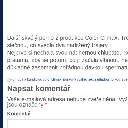
Další skvělý porno z produkce Color Climax. Tr
slečnou, co svedla dva nadržený frajery.
Nejprve si nechala svou nádhernou chlupatou ko
prstama, aby se potom, co jí začala vlhnout, ne
důkladně zasemenit pořádnou dávkou spermat
chlupatá kundička
,
color climax
,
pořádný výstřik
,
sex s mladou holkou
,
spe
Napsat komentář
Vaše e-mailová adresa nebude zveřejněna.
Vyž
jsou označeny
*
Komentář