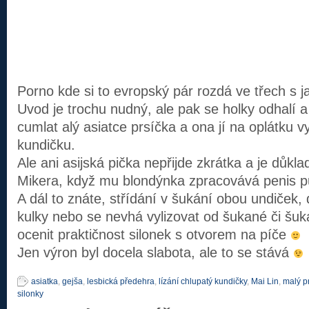
Porno kde si to evropský pár rozdá ve třech s 
Uvod je trochu nudný, ale pak se holky odhalí 
cumlat alý asiatce prsíčka a ona jí na oplátku v
kundičku.
Ale ani asijská pička nepřijde zkrátka a je důkl
Mikera, když mu blondýnka zpracovává penis p
A dál to znáte, střídání v šukání obou undiček,
kulky nebo se nevhá vylizovat od šukané či šuk
ocenit praktičnost silonek s otvorem na píče
Jen výron byl docela slabota, ale to se stává
asiatka
,
gejša
,
lesbická předehra
,
lízání chlupatý kundičky
,
Mai Lin
,
malý p
silonky