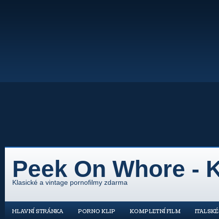
Peek On Whore - K
Klasické a vintage pornofilmy zdarma
HLAVNÍ STRÁNKA
PORNO KLIP
KOMPLETNÍ FILM
ITALSK