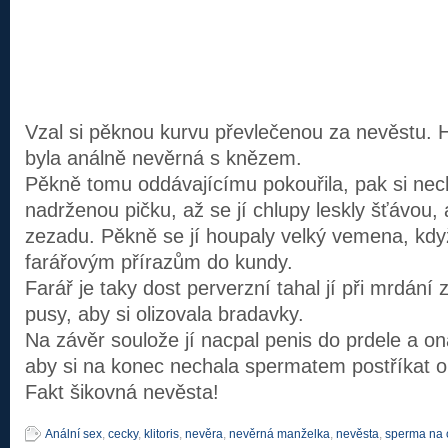
Vzal si pěknou kurvu převlečenou za nevěstu. 
byla análně nevěrná s knězem.
Pěkně tomu oddávajícímu pokouřila, pak si nech
nadrženou pičku, až se jí chlupy leskly šťávou, 
zezadu. Pěkně se jí houpaly velký vemena, kdy
farářovým přírazům do kundy.
Farář je taky dost perverzní tahal jí při mrdání z
pusy, aby si olizovala bradavky.
Na závěr soulože jí nacpal penis do prdele a on
aby si na konec nechala spermatem postříkat ob
Fakt šikovná nevěsta!
Anální sex
,
cecky
,
klitoris
,
nevěra
,
nevěrná manželka
,
nevěsta
,
sperma na o