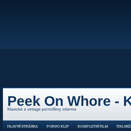
Peek On Whore - K
Klasické a vintage pornofilmy zdarma
HLAVNÍ STRÁNKA
PORNO KLIP
KOMPLETNÍ FILM
ITALSK