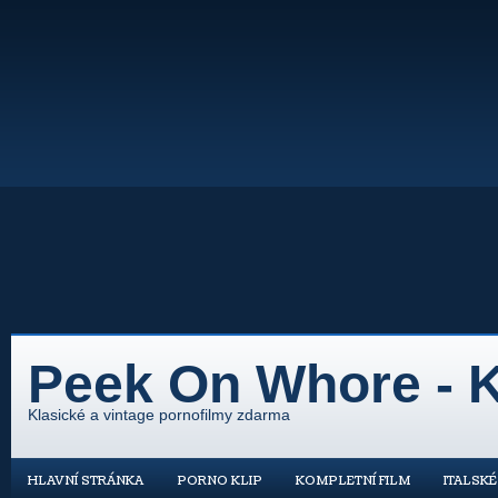
Peek On Whore - K
Klasické a vintage pornofilmy zdarma
HLAVNÍ STRÁNKA
PORNO KLIP
KOMPLETNÍ FILM
ITALSK