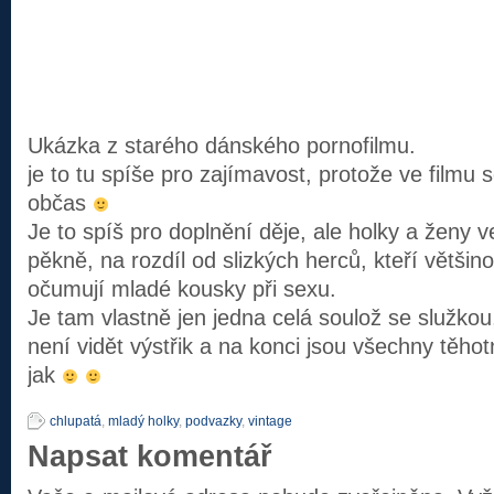
Ukázka z starého dánského pornofilmu.
je to tu spíše pro zajímavost, protože ve filmu s
občas
Je to spíš pro doplnění děje, ale holky a ženy v
pěkně, na rozdíl od slizkých herců, kteří většin
očumují mladé kousky při sexu.
Je tam vlastně jen jedna celá soulož se služkou,
není vidět výstřik a na konci jsou všechny těhot
jak
chlupatá
,
mladý holky
,
podvazky
,
vintage
Napsat komentář