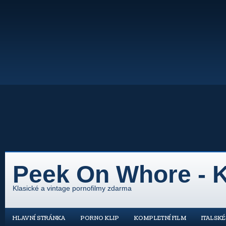
Peek On Whore - K
Klasické a vintage pornofilmy zdarma
HLAVNÍ STRÁNKA
PORNO KLIP
KOMPLETNÍ FILM
ITALSK