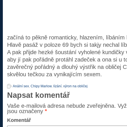
začíná to pěkně romanticky, hlazením, líbáním
Hlavě pasáž v poloze 69 bych si takjy nechal líb
A pak přijde hezké šoustání vyholené kundičky 
aby jí pak pořádně protáhl zadeček a ona si u t
zavěrečný pořádný a dlouhý výstřik na obličej C
skvělou tečkou za vynikajícím sexem.
Anální sex
,
Chipy Marlow
,
lízání
,
výron na obličej
Napsat komentář
Vaše e-mailová adresa nebude zveřejněna.
Vyž
jsou označeny
*
Komentář