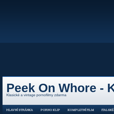
Peek On Whore - K
Klasické a vintage pornofilmy zdarma
HLAVNÍ STRÁNKA
PORNO KLIP
KOMPLETNÍ FILM
ITALSK