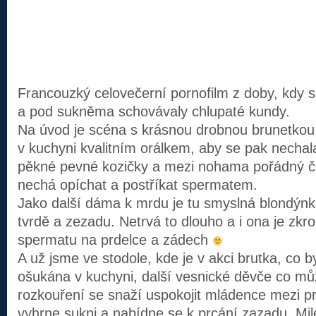
Francouzký celovečerní pornofilm z doby, kdy s
a pod sukněma schovávaly chlupaté kundy.
Na úvod je scéna s krásnou drobnou brunetkou
v kuchyni kvalitním orálkem, aby se pak nechala
pěkné pevné kozičky a mezi nohama pořádný čer
nechá opíchat a postříkat spermatem.
Jako další dáma k mrdu je tu smyslná blondýnk
tvrdě a zezadu. Netrvá to dlouho a i ona je zk
spermatu na prdelce a zádech
A už jsme ve stodole, kde je v akci brutka, co b
ošukána v kuchyni, další vesnické děvče co mů
rozkouření se snaží uspokojit mládence mezi p
vyhrne sukni a nabídne se k prcání zazadu. Mile