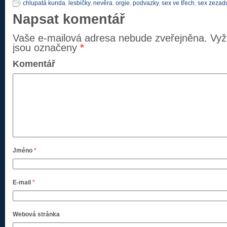
chlupatá kunda
,
lesbičky
,
nevěra
,
orgie
,
podvazky
,
sex ve třech
,
sex zezad
Napsat komentář
Vaše e-mailová adresa nebude zveřejněna.
Vyž
jsou označeny
*
Komentář
Jméno
*
E-mail
*
Webová stránka