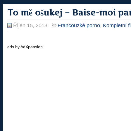
To mě ošukej – Baise-moi pa
Říjen 15, 2013
Francouzké porno
,
Kompletní f
ads by AdXpansion