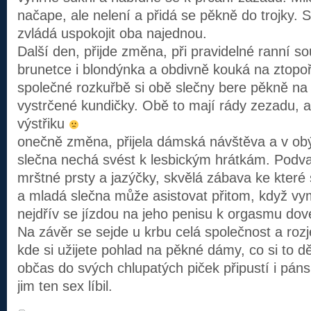
načape, ale nelení a přidá se pěkně do trojky. 
zvládá uspokojit oba najednou.
Další den, přijde změna, při pravidelné ranní sou
brunetce i blondýnka a obdivně kouká na ztopo
společné rozkuřbě si obě slečny bere pěkně na 
vystrčené kundičky. Obě to mají rády zezadu, al
výstřiku
onečně změna, přijela dámská návštěva a v ob
slečna nechá svést k lesbickým hrátkám. Podva
mrštné prsty a jazýčky, skvělá zábava ke které 
a mladá slečna může asistovat přitom, když vy
nejdřív se jízdou na jeho penisu k orgasmu do
Na závěr se sejde u krbu celá společnost a rozj
kde si užijete pohlad na pěkné dámy, co si to d
občas do svých chlupatých piček připustí i páns
jim ten sex líbil.