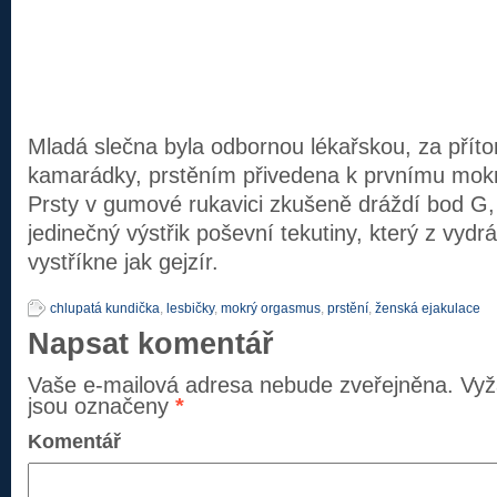
Mladá slečna byla odbornou lékařskou, za přít
kamarádky, prstěním přivedena k prvnímu mo
Prsty v gumové rukavici zkušeně dráždí bod G, 
jedinečný výstřik poševní tekutiny, který z vyd
vystříkne jak gejzír.
chlupatá kundička
,
lesbičky
,
mokrý orgasmus
,
prstění
,
ženská ejakulace
Napsat komentář
Vaše e-mailová adresa nebude zveřejněna.
Vyž
jsou označeny
*
Komentář