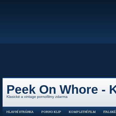
Peek On Whore - K
Klasické a vintage pornofilmy zdarma
HLAVNÍ STRÁNKA
PORNO KLIP
KOMPLETNÍ FILM
ITALSK