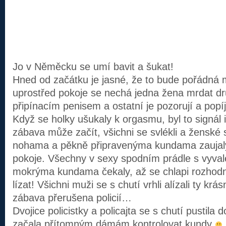
Jo v Něměcku se umí bavit a šukat!
Hned od začátku je jasné, že to bude pořádná 
uprostřed pokoje se nechá jedna žena mrdat d
připínacím penisem a ostatní je pozorují a pop
Když se holky ušukaly k orgasmu, byl to signál i
zábava může začít, všichni se svlékli a ženské
nohama a pěkně připravenýma kundama zaujaly
pokoje. Všechny v sexy spodním prádle s vyv
mokrýma kundama čekaly, až se chlapi rozhod
lízat! Všichni muži se s chutí vrhli alízali ty krá
zábava přerušena policií…
Dvojice policistky a policajta se s chutí pustila 
začala přítomným dámám kontrolovat kundy