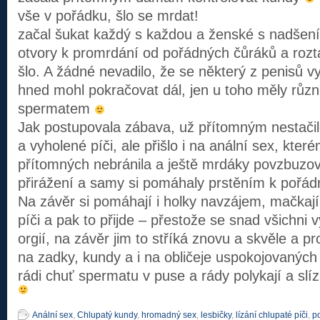
vše v pořádku, šlo se mrdat!
začal šukat každý s každou a ženské s nadšen
otvory k promrdání od pořádných čůráků a rozt
šlo. A žádné nevadilo, že se některý z penisů vy
hned mohl pokračovat dál, jen u toho měly různ
spermatem
Jak postupovala zábava, už přítomným nestačil
a vyholené píči, ale přišlo i na anální sex, kte
přítomných nebránila a ještě mrdáky povzbuzov
přirážení a samy si pomáhaly prstěním k poř
Na závěr si pomáhají i holky navzájem, mačkají s
píči a pak to přijde – přestože se snad všichni v
orgií, na závěr jim to stříká znovu a skvěle a 
na zadky, kundy a i na obličeje uspokojovanýc
rádi chuť spermatu v puse a rády polykají a sl
Anální sex
,
Chlupatý kundy
,
hromadný sex
,
lesbičky
,
lízání chlupaté píči
,
p