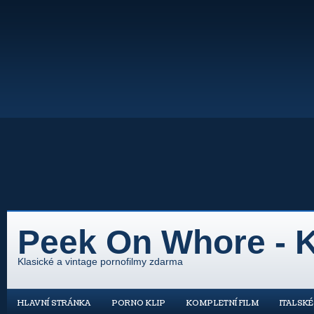
Peek On Whore - K
Klasické a vintage pornofilmy zdarma
HLAVNÍ STRÁNKA
PORNO KLIP
KOMPLETNÍ FILM
ITALSK