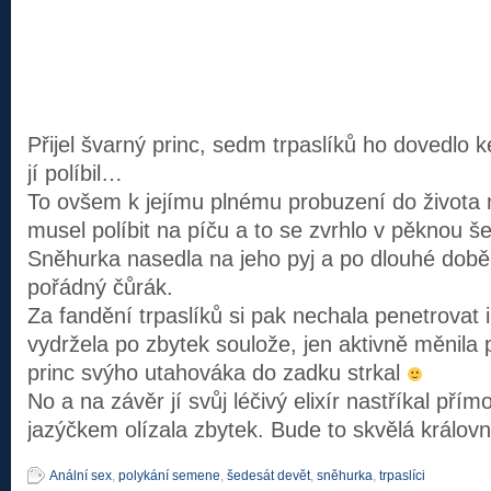
Přijel švarný princ, sedm trpaslíků ho dovedlo 
jí políbil…
To ovšem k jejímu plnému probuzení do života ne
musel políbit na píču a to se zvrhlo v pěknou š
Sněhurka nasedla na jeho pyj a po dlouhé době 
pořádný čůrák.
Za fandění trpaslíků si pak nechala penetrovat i
vydržela po zbytek soulože, jen aktivně měnila p
princ svýho utahováka do zadku strkal
No a na závěr jí svůj léčivý elixír nastříkal pří
jazýčkem olízala zbytek. Bude to skvělá královn
Anální sex
,
polykání semene
,
šedesát devět
,
sněhurka
,
trpaslíci