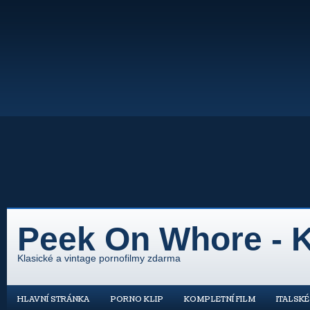
Peek On Whore - K
Klasické a vintage pornofilmy zdarma
HLAVNÍ STRÁNKA
PORNO KLIP
KOMPLETNÍ FILM
ITALSK