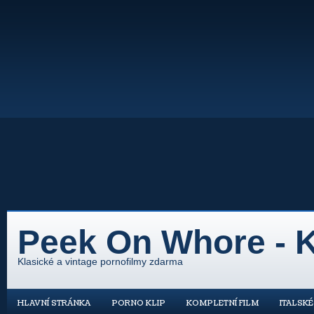
Peek On Whore - K
Klasické a vintage pornofilmy zdarma
HLAVNÍ STRÁNKA
PORNO KLIP
KOMPLETNÍ FILM
ITALSK