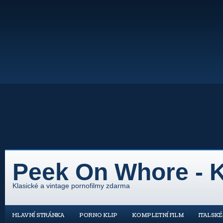
Peek On Whore - K
Klasické a vintage pornofilmy zdarma
HLAVNÍ STRÁNKA
PORNO KLIP
KOMPLETNÍ FILM
ITALSK