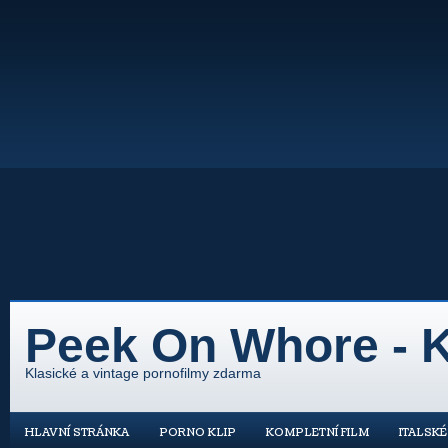
Peek On Whore - K
Klasické a vintage pornofilmy zdarma
HLAVNÍ STRÁNKA
PORNO KLIP
KOMPLETNÍ FILM
ITALSK