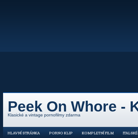
Peek On Whore - K
Klasické a vintage pornofilmy zdarma
HLAVNÍ STRÁNKA
PORNO KLIP
KOMPLETNÍ FILM
ITALSK