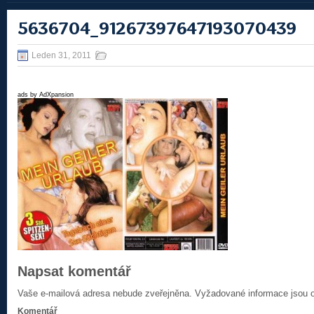
5636704_91267397647193070439
Leden 31, 2011
ads by AdXpansion
Napsat komentář
Vaše e-mailová adresa nebude zveřejněna.
Vyžadované informace jsou
Komentář