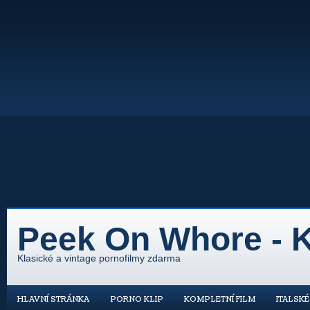
Peek On Whore - K
Klasické a vintage pornofilmy zdarma
HLAVNÍ STRÁNKA
PORNO KLIP
KOMPLETNÍ FILM
ITALSK