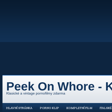
Peek On Whore - K
Klasické a vintage pornofilmy zdarma
HLAVNÍ STRÁNKA
PORNO KLIP
KOMPLETNÍ FILM
ITALSK