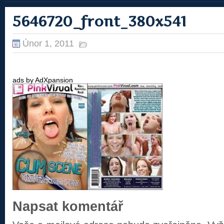
5646720_front_380x541
Únor 1, 2011
ads by AdXpansion
Napsat komentář