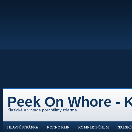
Peek On Whore - K
Klasické a vintage pornofilmy zdarma
HLAVNÍ STRÁNKA
PORNO KLIP
KOMPLETNÍ FILM
ITALSK