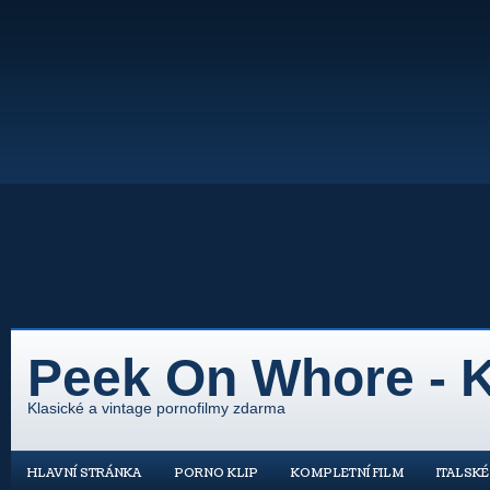
Peek On Whore - K
Klasické a vintage pornofilmy zdarma
HLAVNÍ STRÁNKA
PORNO KLIP
KOMPLETNÍ FILM
ITALSK