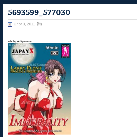
5693599_577030
Únor 3, 2011
ads by AdXpansion