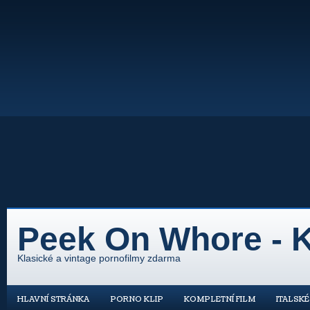
Peek On Whore - K
Klasické a vintage pornofilmy zdarma
HLAVNÍ STRÁNKA
PORNO KLIP
KOMPLETNÍ FILM
ITALSK