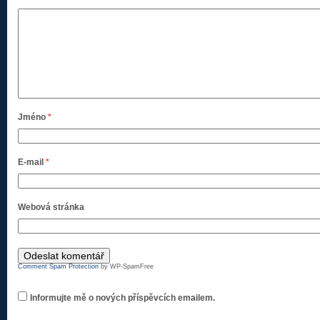
Jméno
*
E-mail
*
Webová stránka
Comment Spam Protection
by WP-SpamFree
Informujte mě o nových příspěvcích emailem.