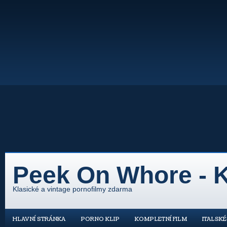
Peek On Whore - K
Klasické a vintage pornofilmy zdarma
HLAVNÍ STRÁNKA
PORNO KLIP
KOMPLETNÍ FILM
ITALSK