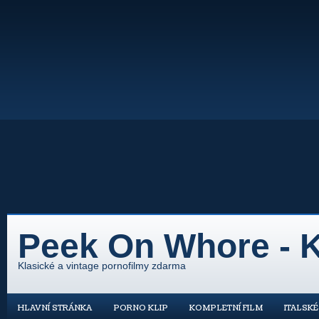
Peek On Whore - K
Klasické a vintage pornofilmy zdarma
HLAVNÍ STRÁNKA
PORNO KLIP
KOMPLETNÍ FILM
ITALSK