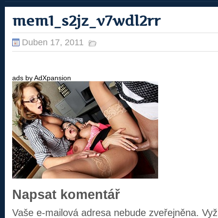
mem1_s2jz_v7wdl2rr
Duben 17, 2011
ads by AdXpansion
Napsat komentář
Vaše e-mailová adresa nebude zveřejněna.
Vyž